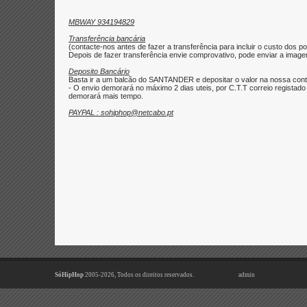
MBWAY 934194829
Transferência bancária
(contacte-nos antes de fazer a transferência para incluir o custo dos po
Depois de fazer transferência envie comprovativo, pode enviar a imagem 
Deposito Bancário
Basta ir a um balcão do SANTANDER e depositar o valor na nossa con
- O envio demorará no máximo 2 dias uteis, por C.T.T correio regist
demorará mais tempo.
PAYPAL : sohiphop@netcabo.pt
SóHipHop
2005-2026, Todos os direitos reservados.
admin