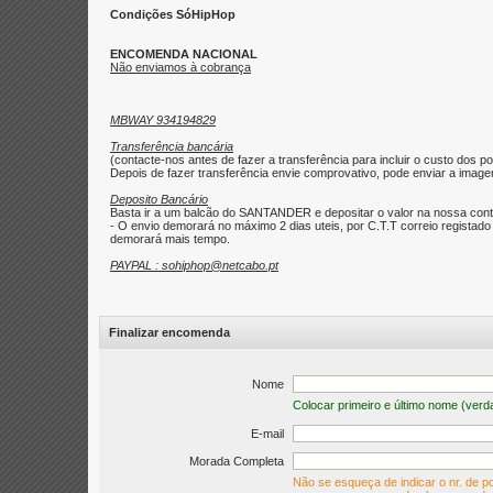
Condições SóHipHop
ENCOMENDA NACIONAL
Não enviamos à cobrança
MBWAY 934194829
Transferência bancária
(contacte-nos antes de fazer a transferência para incluir o custo dos po
Depois de fazer transferência envie comprovativo, pode enviar a imagem 
Deposito Bancário
Basta ir a um balcão do SANTANDER e depositar o valor na nossa con
- O envio demorará no máximo 2 dias uteis, por C.T.T correio regist
demorará mais tempo.
PAYPAL : sohiphop@netcabo.pt
Finalizar encomenda
Nome
Colocar primeiro e último nome (verd
E-mail
Morada Completa
Não se esqueça de indicar o nr. de po