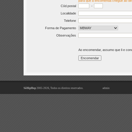
para que a encomenda chegue ao de
Cód.postal
-
Localidade
Telefone
Forma de Pagamento
Observações
Ao encomendar, assumo que li e co
SóHipHop
2005-2026, Todos os direitos reservados.
admin