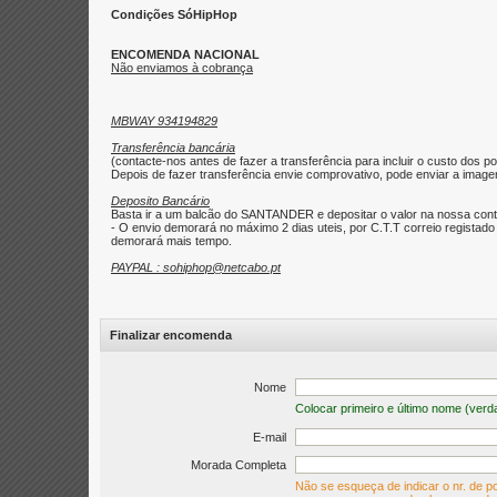
Condições SóHipHop
ENCOMENDA NACIONAL
Não enviamos à cobrança
MBWAY 934194829
Transferência bancária
(contacte-nos antes de fazer a transferência para incluir o custo dos po
Depois de fazer transferência envie comprovativo, pode enviar a imagem 
Deposito Bancário
Basta ir a um balcão do SANTANDER e depositar o valor na nossa con
- O envio demorará no máximo 2 dias uteis, por C.T.T correio regist
demorará mais tempo.
PAYPAL : sohiphop@netcabo.pt
Finalizar encomenda
Nome
Colocar primeiro e último nome (verd
E-mail
Morada Completa
Não se esqueça de indicar o nr. de po