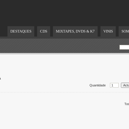
DESTAQUES
CDS
MIXTAPES, DVDS & K7
VINIS
SOM
A
Quantidade
Tot