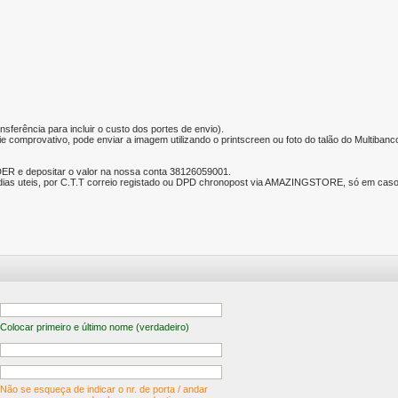
nsferência para incluir o custo dos portes de envio).
e comprovativo, pode enviar a imagem utilizando o printscreen ou foto do talão do Multibanc
ER e depositar o valor na nossa conta 38126059001.
ias uteis, por C.T.T correio registado ou DPD chronopost via AMAZINGSTORE, só em caso d
Colocar primeiro e último nome (verdadeiro)
Não se esqueça de indicar o nr. de porta / andar