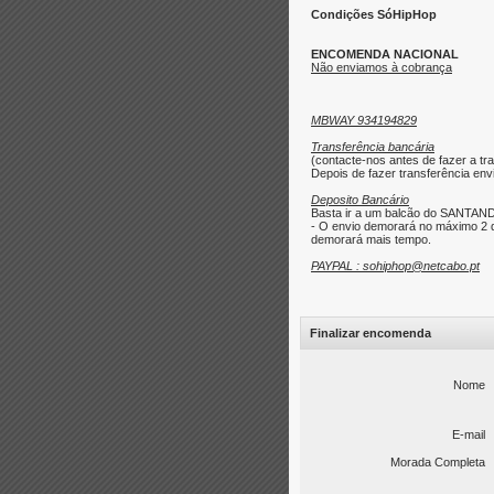
Condições SóHipHop
ENCOMENDA NACIONAL
Não enviamos à cobrança
MBWAY 934194829
Transferência bancária
(contacte-nos antes de fazer a tra
Depois de fazer transferência envi
Deposito Bancário
Basta ir a um balcão do SANTAND
- O envio demorará no máximo 2 d
demorará mais tempo.
PAYPAL : sohiphop@netcabo.pt
Finalizar encomenda
Nome
E-mail
Morada Completa