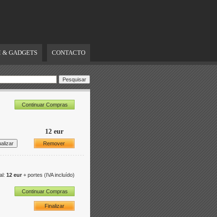
 & GADGETS
CONTACTO
Continuar Compras
12 eur
Remover
al:
12 eur
+ portes
(IVA incluído)
Continuar Compras
Finalizar