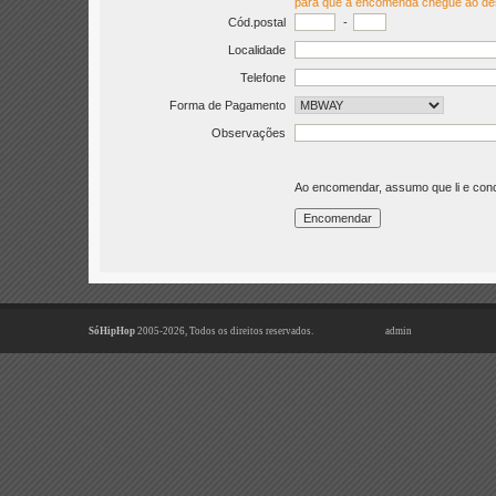
para que a encomenda chegue ao de
Cód.postal
-
Localidade
Telefone
Forma de Pagamento
Observações
Ao encomendar, assumo que li e co
SóHipHop
2005-2026, Todos os direitos reservados.
admin