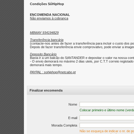
Condições SóHipHop
ENCOMENDA NACIONAL
Não enviamos à cobrança
MBWAY 934194829
Transferência bancária
(contacte-nos antes de fazer a transferência para incluir o custo dos po
Depois de fazer transferência envie comprovativo, pode enviar a imagem 
Deposito Bancário
Basta ir a um balcão do SANTANDER e depositar o valor na nossa con
- O envio demorará no máximo 2 dias uteis, por C.T.T correio regist
demorará mais tempo.
PAYPAL : sohiphop@netcabo.pt
Finalizar encomenda
Nome
Colocar primeiro e último nome (verd
E-mail
Morada Completa
Não se esqueça de indicar o nr. de po