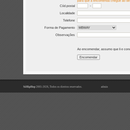
para que a encomenda chegue ao de
Cód.postal
-
Localidade
Telefone
Forma de Pagamento
Observações
Ao encomendar, assumo que li e co
SóHipHop
2005-2026, Todos os direitos reservados.
admin