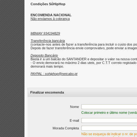
Condições SóHipHop
ENCOMENDA NACIONAL
Não enviamos à cobrança
MBWAY 934194829
Transferência bancária
(contacte-nos antes de fazer a transferência para incluir o custo dos po
Depois de fazer transferência envie comprovativo, pode enviar a imagem 
Deposito Bancário
Basta ir a um balcão do SANTANDER e depositar o valor na nossa con
- O envio demorará no máximo 2 dias uteis, por C.T.T correio regist
demorará mais tempo.
PAYPAL : sohiphop@netcabo.pt
Finalizar encomenda
Nome
Colocar primeiro e último nome (verd
E-mail
Morada Completa
Não se esqueça de indicar o nr. de po