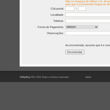
Não se esqueça de indicar o nr. de po
para que a encomenda chegue ao de
Cód.postal
-
Localidade
Telefone
Forma de Pagamento
Observações
Ao encomendar, assumo que li e co
SóHipHop
2005-2026, Todos os direitos reservados.
admin