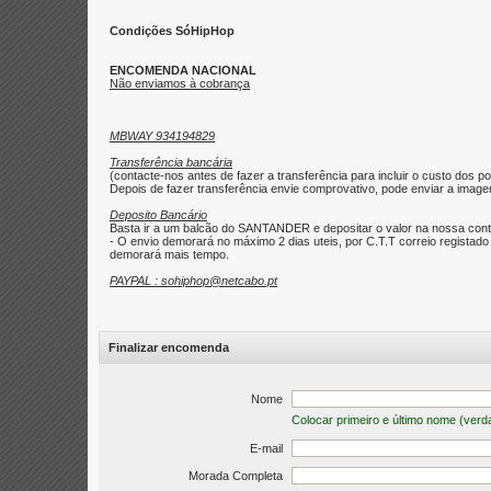
Condições SóHipHop
ENCOMENDA NACIONAL
Não enviamos à cobrança
MBWAY 934194829
Transferência bancária
(contacte-nos antes de fazer a transferência para incluir o custo dos po
Depois de fazer transferência envie comprovativo, pode enviar a imagem 
Deposito Bancário
Basta ir a um balcão do SANTANDER e depositar o valor na nossa con
- O envio demorará no máximo 2 dias uteis, por C.T.T correio regist
demorará mais tempo.
PAYPAL : sohiphop@netcabo.pt
Finalizar encomenda
Nome
Colocar primeiro e último nome (verd
E-mail
Morada Completa