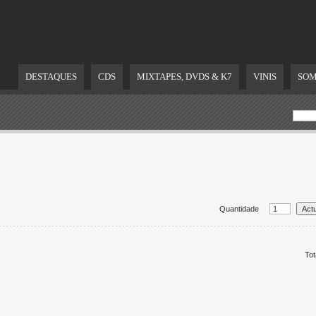
DESTAQUES
CDS
MIXTAPES, DVDS & K7
VINIS
SOM
Quantidade
Tot