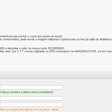
nsferência para incluir o custo dos portes de envio).
e comprovativo, pode enviar a imagem utilizando o printscreen ou foto do talão do Multibanc
ER e depositar o valor na nossa conta 38126059001.
ias uteis, por C.T.T correio registado ou DPD chronopost via AMAZINGSTORE, só em caso d
Colocar primeiro e último nome (verdadeiro)
Não se esqueça de indicar o nr. de porta / andar