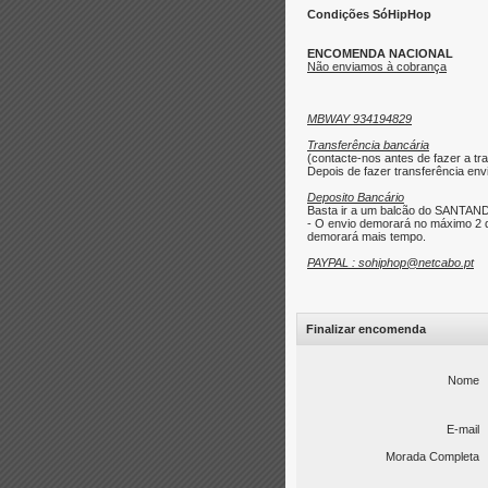
Condições SóHipHop
ENCOMENDA NACIONAL
Não enviamos à cobrança
MBWAY 934194829
Transferência bancária
(contacte-nos antes de fazer a tra
Depois de fazer transferência envi
Deposito Bancário
Basta ir a um balcão do SANTAND
- O envio demorará no máximo 2 d
demorará mais tempo.
PAYPAL : sohiphop@netcabo.pt
Finalizar encomenda
Nome
E-mail
Morada Completa