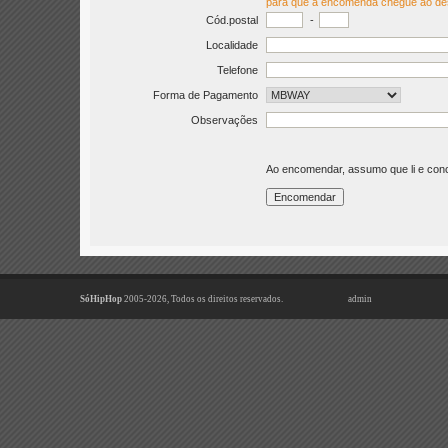
para que a encomenda chegue ao de
Cód.postal
-
Localidade
Telefone
Forma de Pagamento
Observações
Ao encomendar, assumo que li e co
SóHipHop
2005-2026, Todos os direitos reservados.
admin