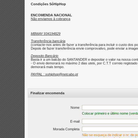
Condições SóHipHop
ENCOMENDA NACIONAL
Não enviamos à cobrança
MBWAY 934194829
Transferência bancária
(contacte-nos antes de fazer a transferência para incluir o custo dos po
Depois de fazer transferência envie comprovativo, pode enviar a imagem 
Deposito Bancário
Basta ir a um balcão do SANTANDER e depositar o valor na nossa con
- O envio demorará no máximo 2 dias uteis, por C.T.T correio regist
demorará mais tempo.
PAYPAL : sohiphop@netcabo.pt
Finalizar encomenda
Nome
Colocar primeiro e último nome (verd
E-mail
Morada Completa
Não se esqueça de indicar o nr. de po