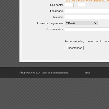
para que a encomenda chegue ao de
Cód.postal
-
Localidade
Telefone
Forma de Pagamento
Observações
Ao encomendar, assumo que li e co
SóHipHop
2005-2026, Todos os direitos reservados.
admin