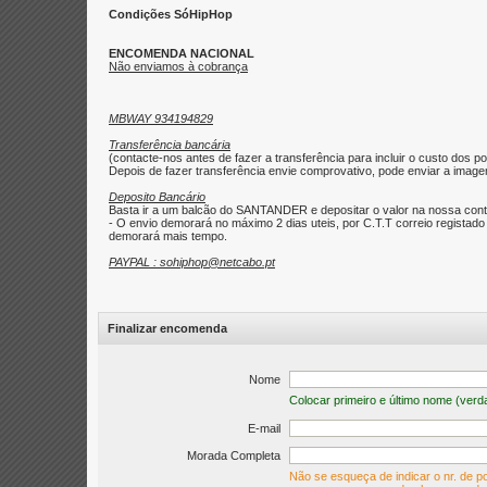
Condições SóHipHop
ENCOMENDA NACIONAL
Não enviamos à cobrança
MBWAY 934194829
Transferência bancária
(contacte-nos antes de fazer a transferência para incluir o custo dos po
Depois de fazer transferência envie comprovativo, pode enviar a imagem 
Deposito Bancário
Basta ir a um balcão do SANTANDER e depositar o valor na nossa con
- O envio demorará no máximo 2 dias uteis, por C.T.T correio regist
demorará mais tempo.
PAYPAL : sohiphop@netcabo.pt
Finalizar encomenda
Nome
Colocar primeiro e último nome (verd
E-mail
Morada Completa
Não se esqueça de indicar o nr. de po