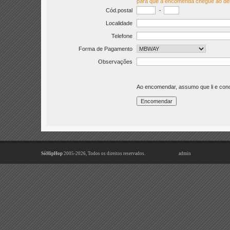
para que a encomenda chegue ao de
Cód.postal
-
Localidade
Telefone
Forma de Pagamento
Observações
Ao encomendar, assumo que li e co
SóHipHop
2005-2026, Todos os direitos reservados.
admin