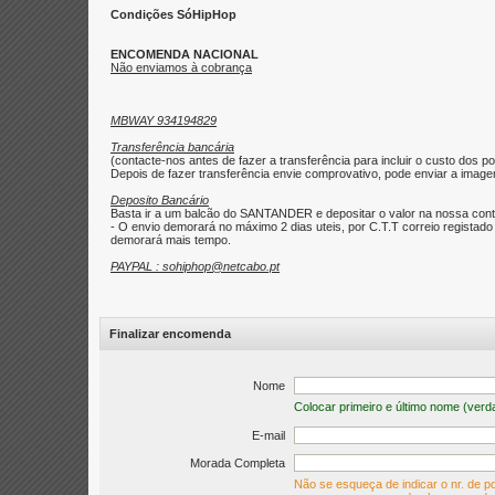
Condições SóHipHop
ENCOMENDA NACIONAL
Não enviamos à cobrança
MBWAY 934194829
Transferência bancária
(contacte-nos antes de fazer a transferência para incluir o custo dos po
Depois de fazer transferência envie comprovativo, pode enviar a imagem 
Deposito Bancário
Basta ir a um balcão do SANTANDER e depositar o valor na nossa con
- O envio demorará no máximo 2 dias uteis, por C.T.T correio regist
demorará mais tempo.
PAYPAL : sohiphop@netcabo.pt
Finalizar encomenda
Nome
Colocar primeiro e último nome (verd
E-mail
Morada Completa
Não se esqueça de indicar o nr. de po