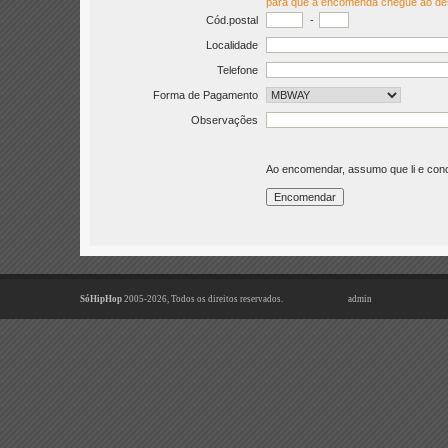
para que a encomenda chegue ao de
Cód.postal
-
Localidade
Telefone
Forma de Pagamento
Observações
Ao encomendar, assumo que li e co
SóHipHop
2005-2026, Todos os direitos reservados.
admin