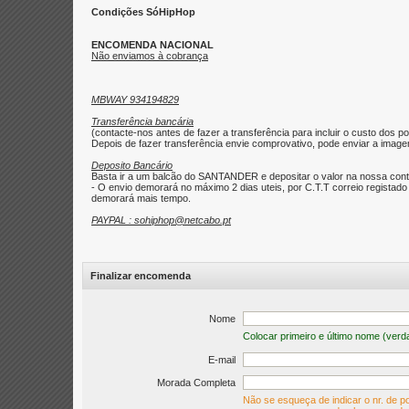
Condições SóHipHop
ENCOMENDA NACIONAL
Não enviamos à cobrança
MBWAY 934194829
Transferência bancária
(contacte-nos antes de fazer a transferência para incluir o custo dos po
Depois de fazer transferência envie comprovativo, pode enviar a imagem 
Deposito Bancário
Basta ir a um balcão do SANTANDER e depositar o valor na nossa con
- O envio demorará no máximo 2 dias uteis, por C.T.T correio regist
demorará mais tempo.
PAYPAL : sohiphop@netcabo.pt
Finalizar encomenda
Nome
Colocar primeiro e último nome (verd
E-mail
Morada Completa
Não se esqueça de indicar o nr. de po