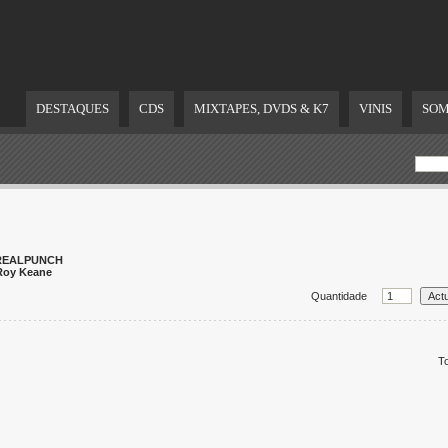
DESTAQUES
CDS
MIXTAPES, DVDS & K7
VINIS
SOM
REALPUNCH
Roy Keane
Quantidade
To