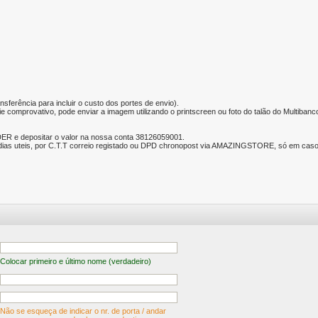
nsferência para incluir o custo dos portes de envio).
e comprovativo, pode enviar a imagem utilizando o printscreen ou foto do talão do Multibanc
ER e depositar o valor na nossa conta 38126059001.
ias uteis, por C.T.T correio registado ou DPD chronopost via AMAZINGSTORE, só em caso d
Colocar primeiro e último nome (verdadeiro)
Não se esqueça de indicar o nr. de porta / andar