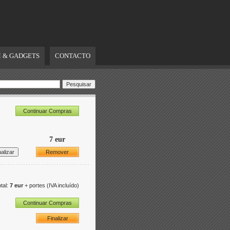
 & GADGETS
CONTACTO
Continuar Compras
7 eur
Remover
tal:
7 eur
+ portes
(IVA incluído)
Continuar Compras
Finalizar