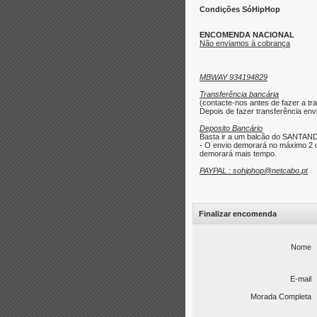
Condições SóHipHop
ENCOMENDA NACIONAL
Não enviamos à cobrança
MBWAY 934194829
Transferência bancária
(contacte-nos antes de fazer a tra
Depois de fazer transferência envi
Deposito Bancário
Basta ir a um balcão do SANTAND
- O envio demorará no máximo 2 d
demorará mais tempo.
PAYPAL : sohiphop@netcabo.pt
Finalizar encomenda
Nome
E-mail
Morada Completa