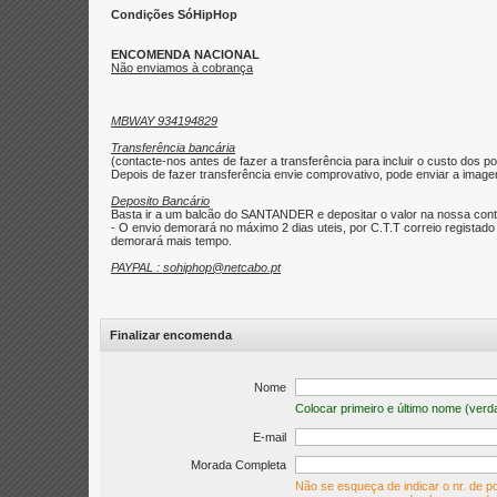
Condições SóHipHop
ENCOMENDA NACIONAL
Não enviamos à cobrança
MBWAY 934194829
Transferência bancária
(contacte-nos antes de fazer a transferência para incluir o custo dos po
Depois de fazer transferência envie comprovativo, pode enviar a imagem 
Deposito Bancário
Basta ir a um balcão do SANTANDER e depositar o valor na nossa con
- O envio demorará no máximo 2 dias uteis, por C.T.T correio regist
demorará mais tempo.
PAYPAL : sohiphop@netcabo.pt
Finalizar encomenda
Nome
Colocar primeiro e último nome (verd
E-mail
Morada Completa
Não se esqueça de indicar o nr. de po