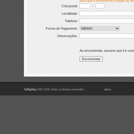
para que a encomenda chegue ao de
Cód.postal
-
Localidade
Telefone
Forma de Pagamento
Observações
Ao encomendar, assumo que li e co
SóHipHop
2005-2026, Todos os direitos reservados.
admin