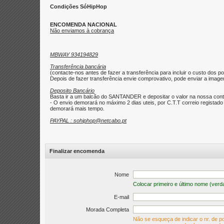
Condições SóHipHop
ENCOMENDA NACIONAL
Não enviamos à cobrança
MBWAY 934194829
Transferência bancária
(contacte-nos antes de fazer a transferência para incluir o custo dos po
Depois de fazer transferência envie comprovativo, pode enviar a imagem 
Deposito Bancário
Basta ir a um balcão do SANTANDER e depositar o valor na nossa con
- O envio demorará no máximo 2 dias uteis, por C.T.T correio regist
demorará mais tempo.
PAYPAL : sohiphop@netcabo.pt
Finalizar encomenda
Nome
Colocar primeiro e último nome (verd
E-mail
Morada Completa
Não se esqueça de indicar o nr. de po