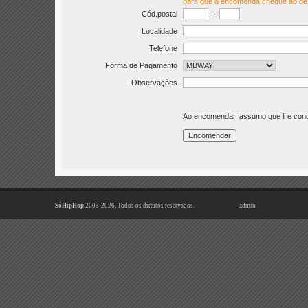
para que a encomenda chegue ao de
Cód.postal
-
Localidade
Telefone
Forma de Pagamento
Observações
Ao encomendar, assumo que li e co
SóHipHop
2005-2026, Todos os direitos reservados.
admin