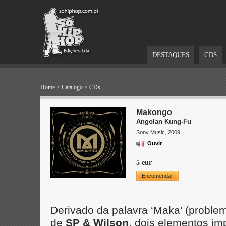
DESTAQUES
CDS
Home
>
Catálogo
>
CDs
Makongo
Angolan Kung-Fu
Sony Music, 2009
Ouvir
5 eur
Encomendar
Derivado da palavra ‘Maka’ (probl
de
SP & Wilson
, dois elementos i