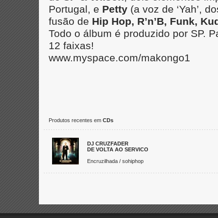
Portugal, e
Petty
(a voz de ‘Yah’, d
fusão de
Hip Hop, R’n’B, Funk, K
Todo o álbum é produzido por SP. P
12 faixas!
www.myspace.com/makongo1
Produtos recentes em
CDs
DJ CRUZFADER
DE VOLTA AO SERVICO
Encruzilhada / sohiphop