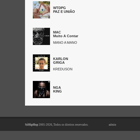
WTDPG
PAZ E UNIÃO
MAC
Muito A Contar
MANO A MANO
KARLON
GRIGA
KREDUSON
NGA
KING
SóHipHop
2005-2026, Todos os direitos reservados.
admin