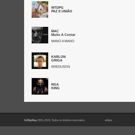
WTDPG
PAZ E UNIÃO
MAC
Muito A Contar
MANO A MANO
KARLON
GRIGA
KREDUSON
NGA
KING
SóHipHop
2005-2026, Todos os direitos reservados.
admin