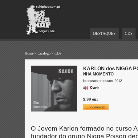
DESTAQUES
CDS
Home
>
Catálogo
>
CDs
KARLON dos NIGGA P
NHA MOMENTO
Kreduson produson, 2012
Ouvir
9.99 eur
Encomendar
O Jovem Karlon formado no curso Ar
fundador do grupo Nigga Poison deci