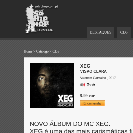
DESTAQUES
CDS
Home
>
Catálogo
>
CDs
XEG
VISAO CLARA
Valentim Carvalho , 2017
Ouvir
9.99 eur
Encomendar
NOVO ÁLBUM DO MC XEG.
XEG é uma das mais carismáticas fi