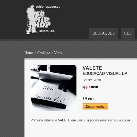
DESTAQUES
CDS
Home
>
Catálogo
>
Vinis
VALETE
EDUCAÇÃO VISUAL LP
SONY, 2020
Ouvir
19 eur
Encomendar
Primeiro álbum de VALETE em vinil :-))) podes reservar a tua cópia