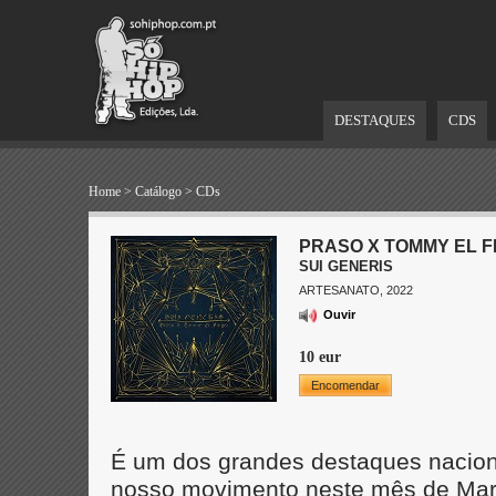
DESTAQUES
CDS
Home
>
Catálogo
>
CDs
PRASO X TOMMY EL F
SUI GENERIS
ARTESANATO, 2022
Ouvir
10 eur
Encomendar
É um dos grandes destaques naciona
nosso movimento neste mês de Març