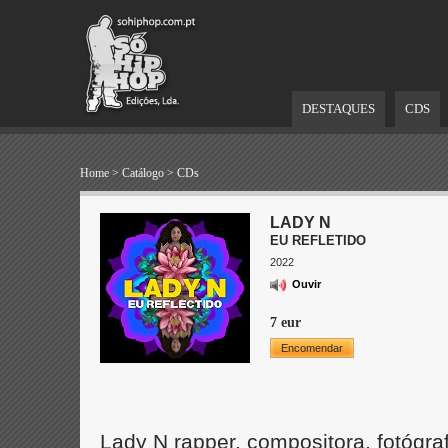
DESTAQUES
CDS
Home
>
Catálogo
>
CDs
LADY N
EU REFLETIDO
2022
Ouvir
7 eur
Encomendar
Lady N rapper, compositora, fotóg