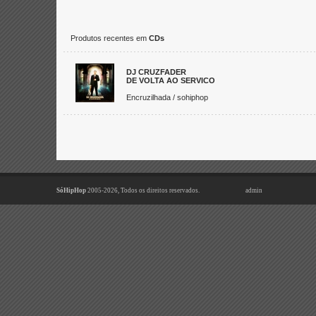
Produtos recentes em
CDs
DJ CRUZFADER
DE VOLTA AO SERVICO
Encruzilhada / sohiphop
SóHipHop
2005-2026, Todos os direitos reservados.
admin