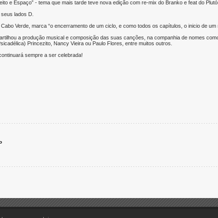
ito e Espaço” - tema que mais tarde teve nova edição com re-mix do Branko e feat do Plutó
 seus lados D.
e Cabo Verde, marca “o encerramento de um ciclo, e como todos os capítulos, o inicio de um
 partilhou a produção musical e composição das suas canções, na companhia de nomes como
cadélica) Princezito, Nancy Vieira ou Paulo Flores, entre muitos outros.
continuará sempre a ser celebrada!
P