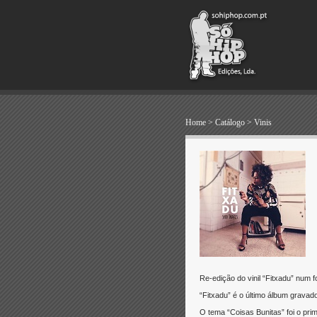
Home
>
Catálogo
>
Vinis
Re-edição do vinil “Fitxadu” num 
“Fitxadu” é o último álbum grava
O tema “Coisas Bunitas” foi o pr