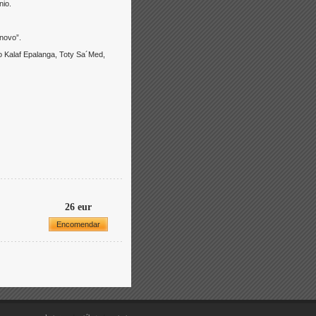
nio.
 novo”.
 Kalaf Epalanga, Toty Sa´Med,
26 eur
Encomendar