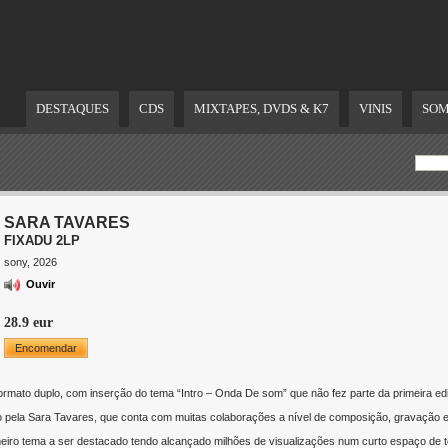
DESTAQUES
CDS
MIXTAPES, DVDS & K7
VINIS
SOM
SARA TAVARES
FIXADU 2LP
sony, 2026
Ouvir
28.9 eur
Encomendar
formato duplo, com inserção do tema “Intro – Onda De som” que não fez parte da primeira edi
do pela Sara Tavares, que conta com muitas colaborações a nível de composição, gravação 
imeiro tema a ser destacado tendo alcançado milhões de visualizações num curto espaço de