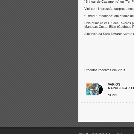
“Brincar de Casamento” ou “Ter Pe
Vinil com impressão surpresa nos
“Fitxadu”, “fechado” em crioulo d
Pela primeira vez, Sara Tavares
Manecas Costa, Bilan (Cachupa Psi
A música da Sara Tavares vive e 
Produtos recentes em
Vinis
VARIOS
RAPUBLICA 2 L
SONY