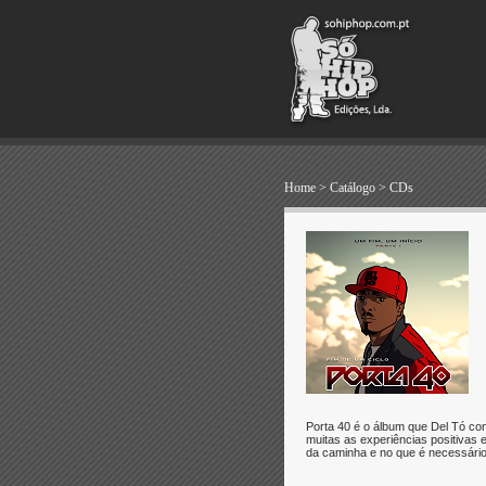
Home
>
Catálogo
>
CDs
Porta 40 é o álbum que Del Tó con
muitas as experiências positivas e
da caminha e no que é necessário 