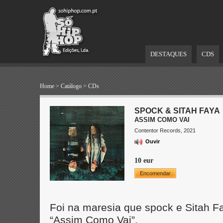
DESTAQUES
CDS
Home
>
Catálogo
>
CDs
SPOCK & SITAH FAYA
ASSIM COMO VAI
Contentor Records, 2021
Ouvir
10 eur
Encomendar
Foi na maresia que spock e Sitah F
“Assim Como Vai”.